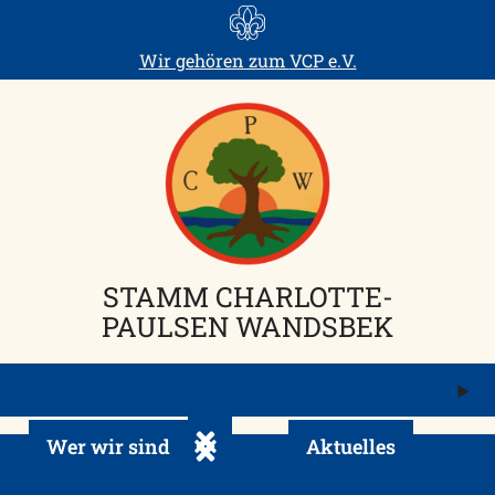
Skip
to
Wir gehören zum
VCP e.V.
content
STAMM CHARLOTTE-
PAULSEN WANDSBEK
M
ö
Wer wir sind
Aktuelles
Untermenü ein-/ausklappen