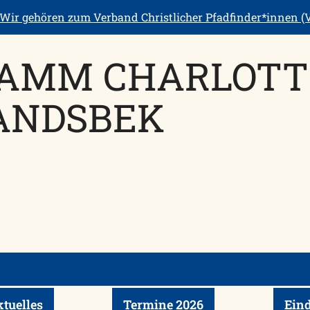
Wir gehören zum
Verband Christlicher Pfadfinder*innen (V
AMM CHARLOTT
ANDSBEK
tuelles
Termine 2026
Ein
klappen