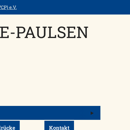
CP) e.V.
E-PAULSEN
Menü
öffnen/schli
drücke
Kontakt