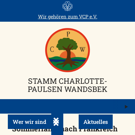
Skip
to
Wir gehören zum
VCP e.V.
content
STAMM CHARLOTTE-
PAULSEN WANDSBEK
M
ö
Wer wir sind
Aktuelles
Untermenü ein-/ausklappen
Sommerfahrt nach Frankreich