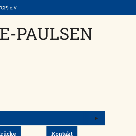
CP) e.V.
E-PAULSEN
Menü
öffnen/schli
drücke
Kontakt