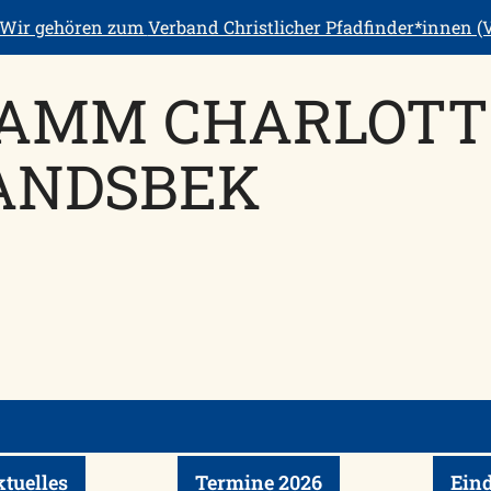
Wir gehören zum
Verband Christlicher Pfadfinder*innen (V
AMM CHARLOTT
ANDSBEK
tuelles
Termine 2026
Ein
klappen